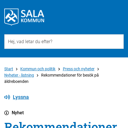
Till övergripande innehåll för webbplatsen
Start
Kommun och politik
Press och nyheter
Nyheter - listning
Rekommendationer för besök på
äldreboenden
Lyssna
Nyhet
Rekommendationer