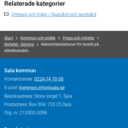
Relaterade kategorier
Omsorg och hjälp / Sjukvård och tandvård
Start
Kommun och politik
Press och nyheter
Nyheter - listning
Rekommendationer för besök på
äldreboenden
Sala kommun
Kontaktcenter:
0224-74 70 00
E-post:
kommun.info@sala.se
Besöksadress: Stora torget 1, Sala
Postadress: Box 304, 733 25 Sala
Org. nr: 212000-2098