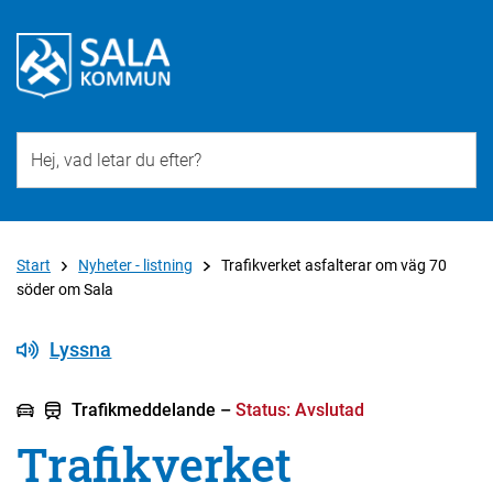
Till övergripande innehåll för webbplatsen
Start
Nyheter - listning
Trafikverket asfalterar om väg 70
söder om Sala
Lyssna
Trafikmeddelande –
Status: Avslutad
Trafikverket