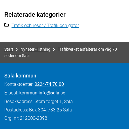
Relaterade kategorier
Trafik och resor / Trafik och gator
Start
Nyheter - listning
Trafikverket asfalterar om väg 70
söder om Sala
Sala kommun
Kontaktcenter:
0224-74 70 00
E-post:
kommun.info@sala.se
Besöksadress: Stora torget 1, Sala
Postadress: Box 304, 733 25 Sala
Org. nr: 212000-2098