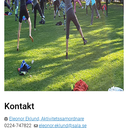
Kontakt
Eleonor Eklund, Aktivitetssamordnare
0224-747822
eleonor.eklund@sala.se