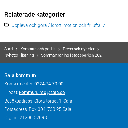
Relaterade kategorier
Uppleva och göra / Idrott, motion och friluftsliv
Start
Kommun och politik
Press och nyheter
Nyheter - listning
Sommarträning i stadsparken 2021
Sala kommun
Kontaktcenter:
0224-74 70 00
E-post:
kommun.info@sala.se
Besöksadress: Stora torget 1, Sala
Postadress: Box 304, 733 25 Sala
Org. nr: 212000-2098