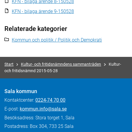
KFN - bilaga ärende 8-150528
KFN - bilaga ärende 9-150528
Relaterade kategorier
Kommun och politik / Politik och Demokrati
Start
Kultur- och fritidsnämndens sammanträden
Kultur-
och fritidsnämnd 2015-05-28
Sala kommun
Kontaktcenter:
0224-74 70 00
E-post:
kommun.info@sala.se
Besöksadress: Stora torget 1, Sala
Postadress: Box 304, 733 25 Sala