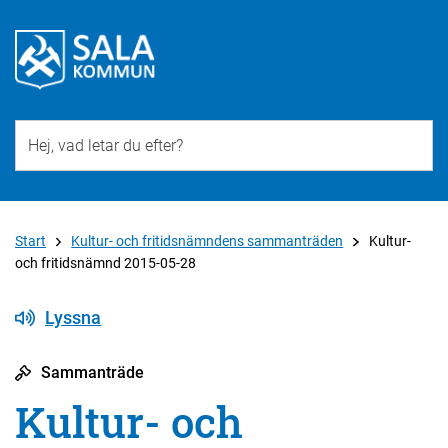
Till övergripande innehåll för webbplatsen
Start
Kultur- och fritidsnämndens sammanträden
Kultur-
och fritidsnämnd 2015-05-28
Lyssna
Sammanträde
Kultur- och