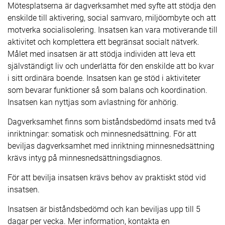
Mötesplatserna är dagverksamhet med syfte att stödja den
enskilde till aktivering, social samvaro, miljöombyte och att
motverka socialisolering. Insatsen kan vara motiverande till
aktivitet och komplettera ett begränsat socialt nätverk.
Målet med insatsen är att stödja individen att leva ett
självständigt liv och underlätta för den enskilde att bo kvar
i sitt ordinära boende. Insatsen kan ge stöd i aktiviteter
som bevarar funktioner så som balans och koordination.
Insatsen kan nyttjas som avlastning för anhörig.
Dagverksamhet finns som biståndsbedömd insats med två
inriktningar: somatisk och minnesnedsättning. För att
beviljas dagverksamhet med inriktning minnesnedsättning
krävs intyg på minnesnedsättningsdiagnos.
För att bevilja insatsen krävs behov av praktiskt stöd vid
insatsen.
Insatsen är biståndsbedömd och kan beviljas upp till 5
dagar per vecka. Mer information, kontakta en