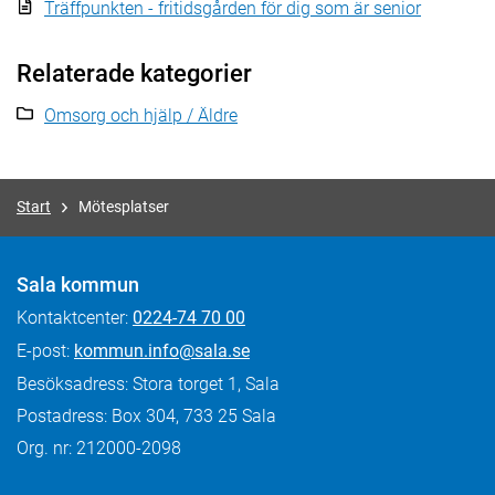
Träffpunkten - fritidsgården för dig som är senior
Relaterade kategorier
Omsorg och hjälp / Äldre
Start
Mötesplatser
Sala kommun
Kontaktcenter:
0224-74 70 00
E-post:
kommun.info@sala.se
Besöksadress: Stora torget 1, Sala
Postadress: Box 304, 733 25 Sala
Org. nr: 212000-2098