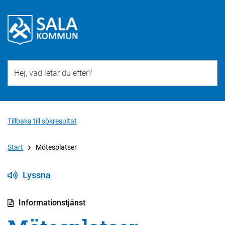
Till övergripande innehåll för webbplatsen
Tillbaka till sökresultat
Start
Mötesplatser
Lyssna
Informationstjänst