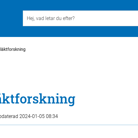
Till övergripande innehåll för webbplatsen
släktforskning
äktforskning
pdaterad
2024-01-05 08:34