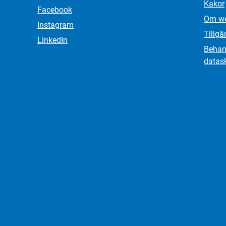
Kakor
Facebook
Om we
Instagram
Tillgä
LinkedIn
Behand
datas