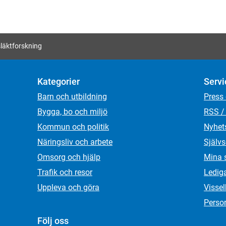
släktforskning
Kategorier
Servi
Barn och utbildning
Press
Bygga, bo och miljö
RSS /
Kommun och politik
Nyhet
Näringsliv och arbete
Självs
Omsorg och hjälp
Mina 
Trafik och resor
Ledig
Uppleva och göra
Visse
Person
Följ oss