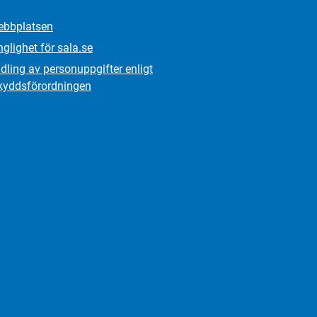
bbplatsen
nglighet för sala.se
ling av personuppgifter enligt
kydds­förordningen