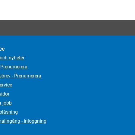
ce
 och nyheter
 Prenumerera
sbrev - Prenumerera
ervice
sidor
a jobb
lblåsning
alingång - inloggning