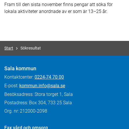
Fram till den sista november finns pengar att söka för
lokala aktiviteter anordnade av er som är 13–25 år.
Start
Sökresultat
Sala kommun
Kontaktcenter:
0224-74 70 00
E-post:
kommun.info@sala.se
Besöksadress: Stora torget 1, Sala
Postadress: Box 304, 733 25 Sala
Org. nr: 212000-2098
Fax
vård och omsorg