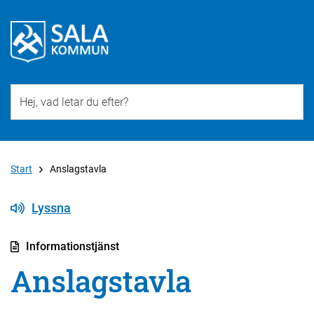
Till övergripande innehåll för webbplatsen
Start
Anslagstavla
Lyssna
Informationstjänst
Anslagstavla