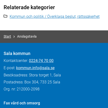
Relaterade kategorier
Kommun och politik / Överklaga beslut, rättssäkerhet
Start
Anslagstavla
Sala kommun
Kontaktcenter:
0224-74 70 00
E-post:
kommun.info@sala.se
Besöksadress: Stora torget 1, Sala
Postadress: Box 304, 733 25 Sala
Org. nr: 212000-2098
Fax
vård och omsorg