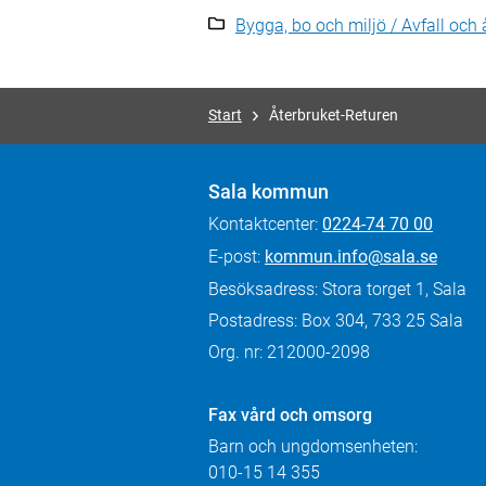
Bygga, bo och miljö / Avfall och 
Start
Återbruket-Returen
Sala kommun
Kontaktcenter:
0224-74 70 00
E-post:
kommun.info@sala.se
Besöksadress: Stora torget 1, Sala
Postadress: Box 304, 733 25 Sala
Org. nr: 212000-2098
Fax
vård och omsorg
Barn och ungdomsenheten:
010-15 14 355