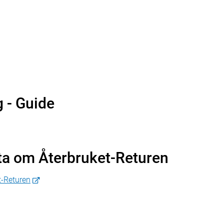
g - Guide
ta om Återbruket-Returen
t-Returen