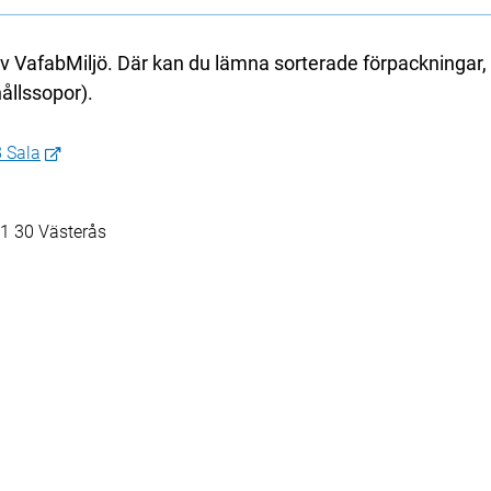
av VafabMiljö. Där kan du lämna sorterade förpackningar, 
hållssopor).
8 Sala
1 30 Västerås