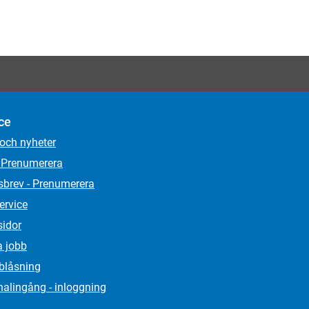
ce
 och nyheter
 Prenumerera
sbrev - Prenumerera
ervice
sidor
a jobb
lblåsning
alingång - inloggning