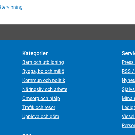
återvinning
Kategorier
Servi
Barn och utbildning
Press
Bygga, bo och miljö
RSS /
Kommun och politik
Nyhet
Näringsliv och arbete
Självs
Omsorg och hjälp
Mina 
Trafik och resor
Ledig
Uppleva och göra
Visse
Person