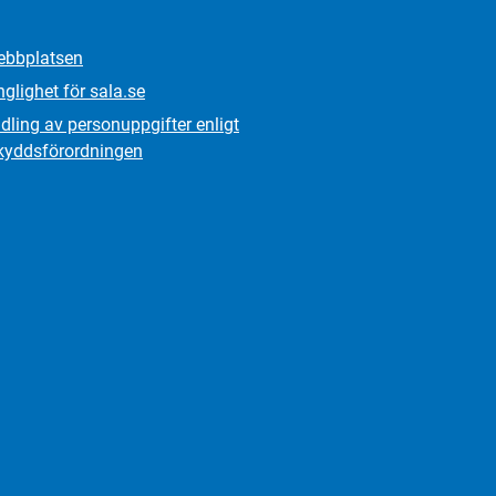
bbplatsen
nglighet för sala.se
ling av personuppgifter enligt
kydds­förordningen