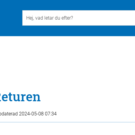
Till övergripande innehåll för webbplatsen
Returen
pdaterad
2024-05-08 07:34