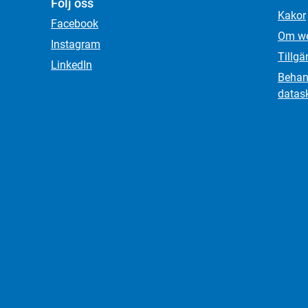
Följ oss
Kakor
Facebook
Om we
Instagram
Tillgä
LinkedIn
Behand
datas