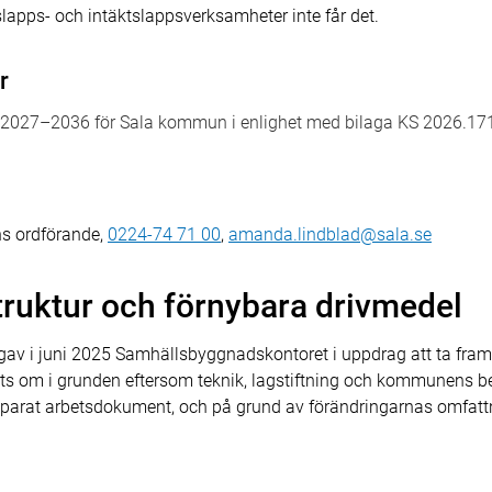
apps- och intäktslappsverksamheter inte får det.
r
för 2027–2036 för Sala kommun i enlighet med bilaga KS 2026.17
s ordförande,
0224-74 71 00
,
amanda.lindblad@sala.se
struktur och förnybara drivmedel
v i juni 2025 Samhällsbyggnadskontoret i uppdrag att ta fram e
rts om i grunden eftersom teknik, lagstiftning och kommunens 
tt separat arbetsdokument, och på grund av förändringarnas omfat