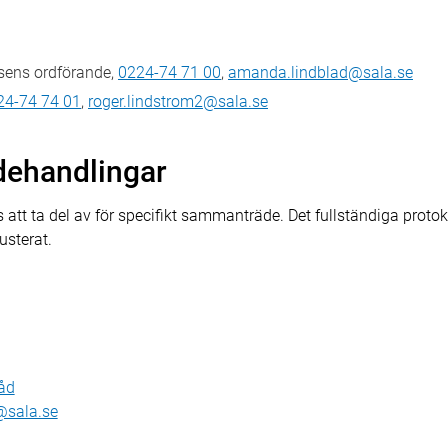
ens ordförande,
0224-74 71 00
,
amanda.lindblad@sala.se
24-74 74 01
,
roger.lindstrom2@sala.se
dehandlingar
 att ta del av för specifikt sammanträde. Det fullständiga prot
usterat.
åd
@sala.se