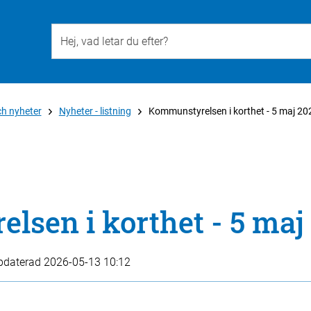
Till övergripande innehåll för webbplatsen
ch nyheter
Nyheter - listning
Kommunstyrelsen i korthet - 5 maj 20
sen i korthet - 5 maj
pdaterad
2026-05-13 10:12