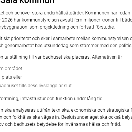
itet och behöver stora underhållsåtgärder. Kommunen har redan b
2026 har kommunstyrelsen avsatt fem miljoner kronor till både 
 nybyggnation, som projektledning och fortsatt förstudie.
tiskt prioriterat och sker i samarbete mellan kommunstyrelsen o
t och genomarbetat beslutsunderlag som stämmer med den politisk
ta ställning till var badhuset ska placeras. Alternativen är
nom området
plats eller
adhuset tills dess livslängd är slut.
ormning, infrastruktur och funktion under lång tid.
n ska analyseras utifrån tekniska, ekonomiska och strategiska fak
tion och folkhälsa ska vägas in. Beslutsunderlaget ska också bel
v och badhusets betydelse för invånarnas hälsa och fritid.