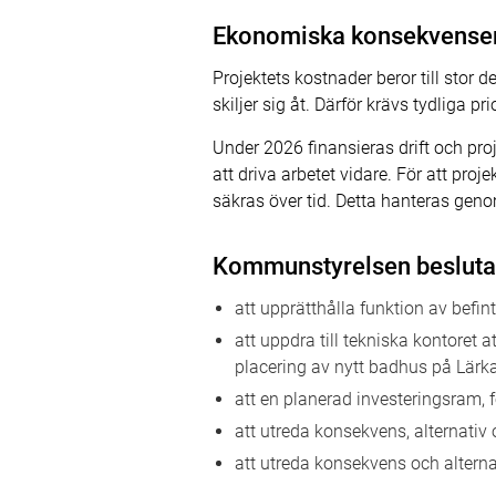
Ekonomiska konsekvense
Projektets kostnader beror till stor 
skiljer sig åt. Därför krävs tydliga p
Under 2026 finansieras drift och pr
att driva arbetet vidare. För att pro
säkras över tid. Detta hanteras ge
Kommunstyrelsen besluta
att upprätthålla funktion av bef
att uppdra till tekniska kontoret 
placering av nytt badhus på Lär
att en planerad investeringsram, 
att utreda konsekvens, alternativ
att utreda konsekvens och alterna