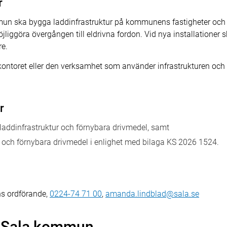
r
ommun ska bygga laddinfrastruktur på kommunens fastigheter oc
öjliggöra övergången till eldrivna fordon. Vid nya installationer 
re.
kontoret eller den verksamhet som använder infrastrukturen oc
r
laddinfrastruktur och förnybara drivmedel, samt
ur och förnybara drivmedel i enlighet med bilaga KS 2026 1524.
s ordförande,
0224-74 71 00
,
amanda.lindblad@sala.se
 i Sala kommun