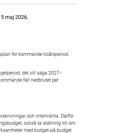
 5 maj 2026.
splan för kommande tioårsperiod.
etperiod, det vill säga 2027–
ekommande fall nedbrutet per
skrivningar och internränta. Därför
sbudget, också ta ställning till om
erksamheter med budget-på-budget