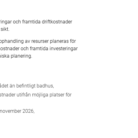
eringar och framtida driftkostnader
sikt.
phandling av resurser planeras för
tkostnader och framtida investeringar
iska planering.
det än befintligt badhus,
tnader utifrån möjliga platser för
r november 2026,