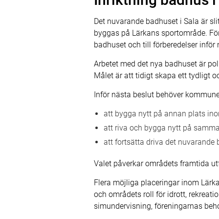
Det nuvarande badhuset i Sala är sl
byggas på Lärkans sportområde. För 
badhuset och till förberedelser inför
Arbetet med det nya badhuset är poli
Målet är att tidigt skapa ett tydlig
Inför nästa beslut behöver kommunen 
att bygga nytt på annan plats i
att riva och bygga nytt på samma 
att fortsätta driva det nuvarande b
Valet påverkar områdets framtida utf
Flera möjliga placeringar inom Lärka
och områdets roll för idrott, rekrea
simundervisning, föreningarnas beho