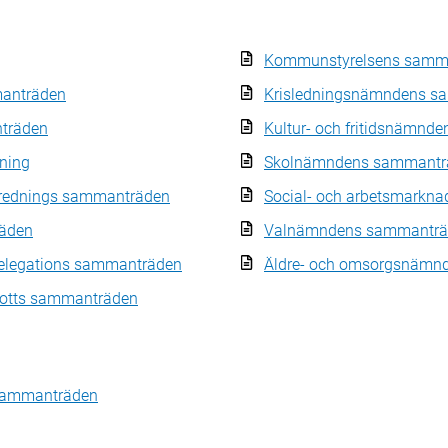
Kommunstyrelsens samm
anträden
Krisledningsnämndens s
träden
Kultur- och fritidsnämn
ning
Skolnämndens sammantr
erednings sammanträden
Social- och arbetsmark
äden
Valnämndens sammanträ
elegations sammanträden
Äldre- och omsorgsnämn
kotts sammanträden
 sammanträden