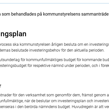
nden som behandlades på kommunstyrelsens sammanträde
ingsplan
ocess ska kommunstyrelsen årligen besluta om en investering
ernas beslutade investeringsbehov för den aktuella perioden.
slutsunderlag för kommunfullmäktiges budget för kommande budg
nvesteringsbudget för respektive nämnd under perioden, och i för
r
skostnader för den verksamhet som genomför dem, främst genom av
lmäktige, när de beslutar om investeringsplan och investering
penseras i den berörda nämndens budget. Huvudregeln är att v