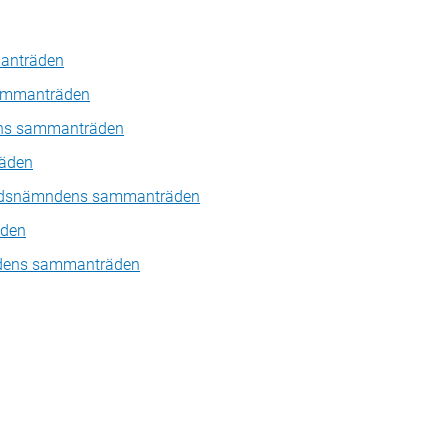
anträden
ammanträden
dens sammanträden
äden
nadsnämndens sammanträden
den
dens sammanträden