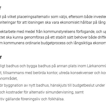
r
del på vilket placeringsalternativ som väljs, eftersom både invest
rioriteringar för att lösningen ska vara ekonomiskt hållbar på lång 
ojektarbete med medel från kommunstyrelsens förfogande, och up
jektet ska kunna genomföras på ett stabilt sätt behöver både drif
nom kommunens ordinarie budgetprocess och långsiktiga ekonom
r
intligt badhus och bygga badhus på annan plats inom Lärkanområ
att, tillsammans med berörda kontor, utreda konsekvenser och kos
kanområdet,
för byggnation av nytt badhus, hänskjuts till budgetbeslut unde
 och kostnader för alternativ simundervisning, samt
tiv gällande föreningsliv och folkhälsa.