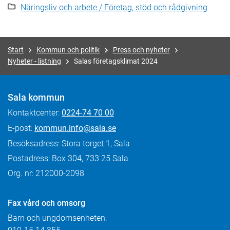
Näringsliv och arbete / Företag, stöd och rådgivning
Start
Kommun och politik
Press och nyheter
Nyheter - listning
Salas företagsklimat 2024
Sala kommun
Kontaktcenter:
0224-74 70 00
E-post:
kommun.info@sala.se
Besöksadress: Stora torget 1, Sala
Postadress: Box 304, 733 25 Sala
Org. nr: 212000-2098
Fax
vård och omsorg
Barn och ungdomsenheten: