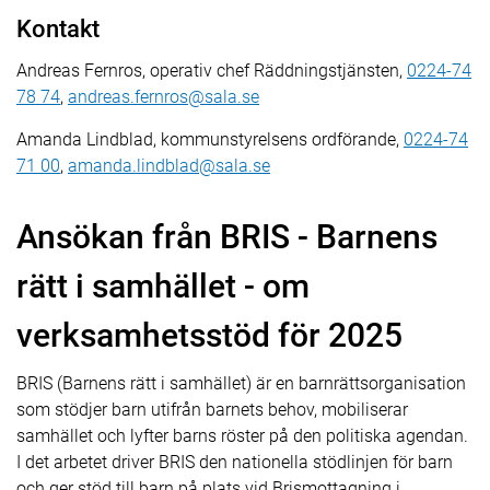
Kontakt
Andreas Fernros, operativ chef Räddningstjänsten,
0224-74
78 74
,
andreas.fernros@sala.se
Amanda Lindblad, kommunstyrelsens ordförande,
0224-74
71 00
,
amanda.lindblad@sala.se
Ansökan från BRIS - Barnens
rätt i samhället - om
verksamhetsstöd för 2025
BRIS (Barnens rätt i samhället) är en barnrättsorganisation
som stödjer barn utifrån barnets behov, mobiliserar
samhället och lyfter barns röster på den politiska agendan.
I det arbetet driver BRIS den nationella stödlinjen för barn
och ger stöd till barn på plats vid Brismottagning i