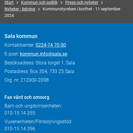
Start
Kommun och politik
Press och nyheter
Nyheter - listning
Kommunstyrelsen i korthet - 11 september
2024
Sala kommun
Kontaktcenter:
0224-74 70 00
E-post:
kommun.info@sala.se
Besöksadress: Stora torget 1, Sala
Postadress: Box 304, 733 25 Sala
Org. nr: 212000-2098
Fax
vård och omsorg
Barn och ungdomsenheten:
010-15 14 355
Vuxenenheten/Försörjningsstöd:
010-15 14 356