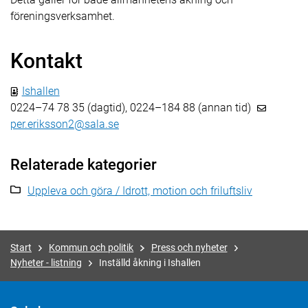
föreningsverksamhet.
Kontakt
Ishallen
0224–74 78 35 (dagtid), 0224–184 88 (annan tid)
per.eriksson2@sala.se
Relaterade kategorier
Uppleva och göra / Idrott, motion och friluftsliv
Start
Kommun och politik
Press och nyheter
Nyheter - listning
Inställd åkning i Ishallen