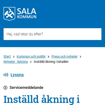
Till övergripande innehåll för webbplatsen
Start
Kommun och politik
Press och nyheter
Nyheter - listning
Inställd åkning i Ishallen
Lyssna
Servicemeddelande
Inställd åkning i