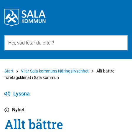
Till övergripande innehåll för webbplatsen
Start
Vi är Sala kommuns Näringslivsenhet
Allt bättre
företagsklimat i Sala kommun
Lyssna
Nyhet
Allt bättre