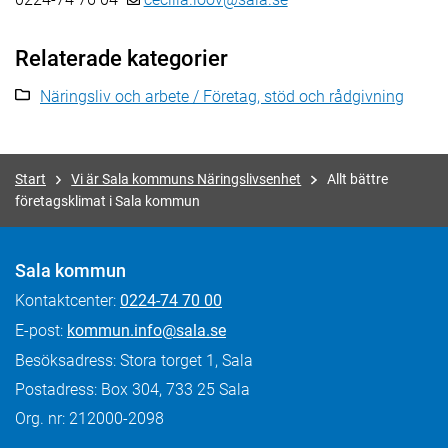
Relaterade kategorier
Näringsliv och arbete / Företag, stöd och rådgivning
Start
Vi är Sala kommuns Näringslivsenhet
Allt bättre
företagsklimat i Sala kommun
Sala kommun
Kontaktcenter:
0224-74 70 00
E-post:
kommun.info@sala.se
Besöksadress: Stora torget 1, Sala
Postadress: Box 304, 733 25 Sala
Org. nr: 212000-2098