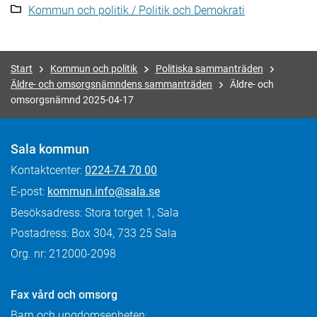
Kommun och politik / Politik och Demokrati
Start
Kommun och politik
Politiska sammanträden
Äldre- och omsorgsnämndens sammanträden
Äldre- och
omsorgsnämnd 2025-04-17
Sala kommun
Kontaktcenter:
0224-74 70 00
E-post:
kommun.info@sala.se
Besöksadress: Stora torget 1, Sala
Postadress: Box 304, 733 25 Sala
Org. nr: 212000-2098
Fax
vård och omsorg
Barn och ungdomsenheten: