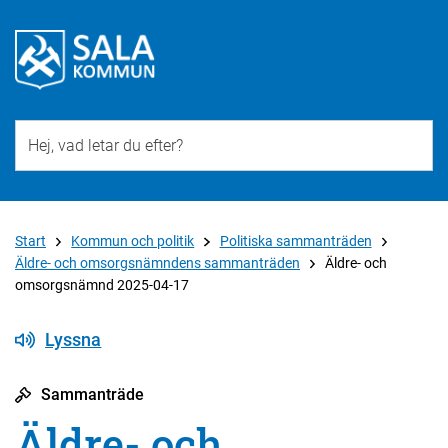
Till övergripande innehåll för webbplatsen
Start
Kommun och politik
Politiska sammanträden
Äldre- och omsorgsnämndens sammanträden
Äldre- och
omsorgsnämnd 2025-04-17
Lyssna
Sammanträde
Äldre- och