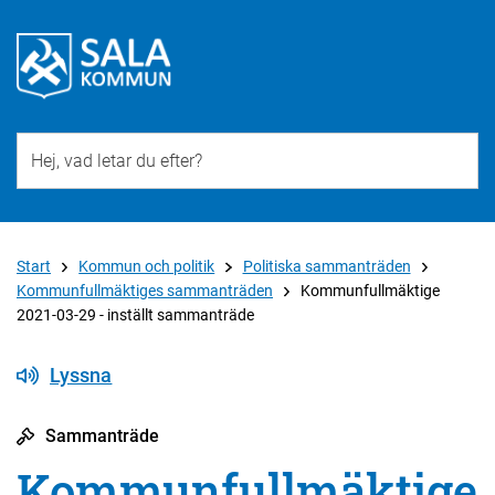
Till övergripande innehåll för webbplatsen
Start
Kommun och politik
Politiska sammanträden
Kommunfullmäktiges sammanträden
Kommunfullmäktige
2021-03-29 - inställt sammanträde
Lyssna
Sammanträde
Kommunfullmäktige