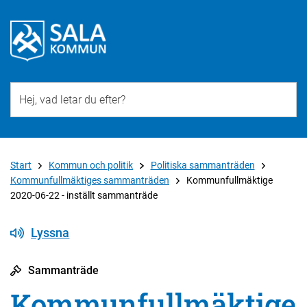
Till övergripande innehåll för webbplatsen
Start
Kommun och politik
Politiska sammanträden
Kommunfullmäktiges sammanträden
Kommunfullmäktige
2020-06-22 - inställt sammanträde
Lyssna
Sammanträde
Kommunfullmäktige