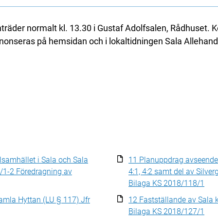
äder normalt kl. 13.30 i Gustaf Adolfsalen, Rådhuset.
nseras på hemsidan och i lokaltidningen Sala Allehan
samhället i Sala och Sala
11 Planuppdrag avseende ö
/1-2 Föredragning av
4:1, 4:2 samt del av Silver
Bilaga KS 2018/118/1
amla Hyttan (LU § 117) Jfr
12 Fastställande av Sala 
Bilaga KS 2018/127/1