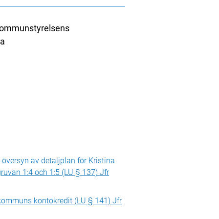
 Kommunstyrelsens
da
versyn av detaljplan för Kristina
gruvan 1:4 och 1:5 (LU § 137) Jfr
kommuns kontokredit (LU § 141) Jfr