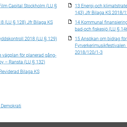
ilm Capital Stockholm (LU §
13 Energi-och klimatstra
143) Jfr Bilaga KS 2018/
18 (LU § 128) Jfr Bilaga KS
14 Kommunal finansiering
bad-och fiskesjö (LU § 14
kyddskontroll 2018 (LU § 129)
15 Ansökan om bidrag fö
Fyrverkerimusikfestivalen 
2018/120/1-3
e vägplan för planerad gång-
by – Ransta (LU § 132)
 Reviderad Bilaga KS
h Demokrati