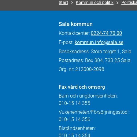
Start
Kommun och politik
Politis
Sala kommun
Kontaktcenter:
0224-74 70 00
E-post:
kommun.info@sala.se
Besöksadress: Stora torget 1, Sala
Postadress: Box 304, 733 25 Sala
Org. nr: 212000-2098
Fax
vård och omsorg
Barn och ungdomsenheten:
010-15 14 355
Vuxenenheten/Försörjningsstöd:
010-15 14 356
Biståndsenheten:
010-15 14 354