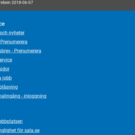
elsen 2018-06-07
ce
 och nyheter
 Prenumerera
sbrev - Prenumerera
ervice
sidor
a jobb
lblåsning
alingång - inloggning
bbplatsen
nglighet för sala.se