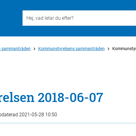
Till övergripande innehåll för webbplatsen
ka sammanträden
Kommunstyrelsens sammanträden
Kommunstyr
lsen 2018-06-07
pdaterad
2021-05-28 10:50