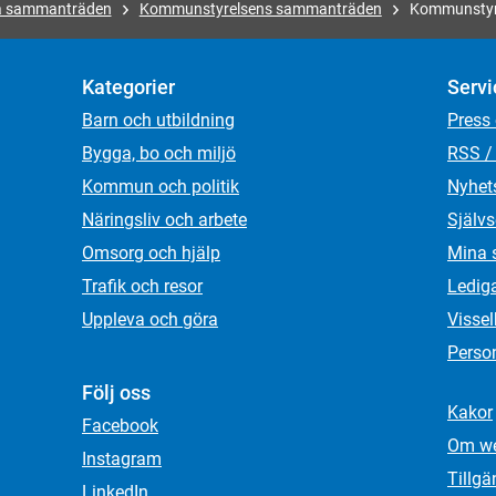
ka sammanträden
Kommunstyrelsens sammanträden
Kommunstyr
Kategorier
Servi
Barn och utbildning
Press
Bygga, bo och miljö
RSS /
Kommun och politik
Nyhet
Näringsliv och arbete
Självs
Omsorg och hjälp
Mina 
Trafik och resor
Ledig
Uppleva och göra
Visse
Person
Följ oss
Kakor
Facebook
Om we
Instagram
Tillgä
LinkedIn