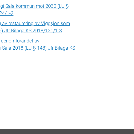
tegi Sala kommun mot 2030 (LU §
124/1-2
 av restaurering av Viggsjön som
6) Jfr Bilaga KS 2018/121/1-3
r genomförandet av
i Sala 2018 (LU § 148) Jfr Bilaga KS