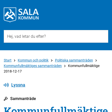
Till övergripande innehåll för webbplatsen
Start
Kommun och politik
Politiska sammanträden
Kommunfullmäktiges sammanträden
Kommunfullmäktige
2018-12-17
Lyssna
Sammanträde
Kommunfullmäktige