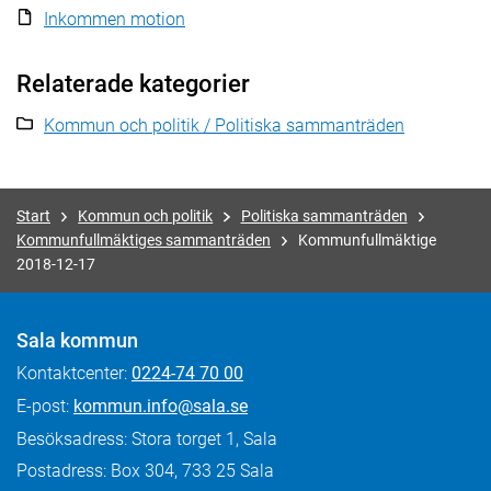
Inkommen motion
Relaterade kategorier
Kommun och politik / Politiska sammanträden
Start
Kommun och politik
Politiska sammanträden
Kommunfullmäktiges sammanträden
Kommunfullmäktige
2018-12-17
Sala kommun
Kontaktcenter:
0224-74 70 00
E-post:
kommun.info@sala.se
Besöksadress: Stora torget 1, Sala
Postadress: Box 304, 733 25 Sala