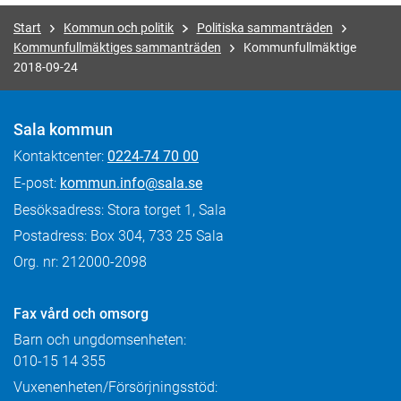
Start
Kommun och politik
Politiska sammanträden
Kommunfullmäktiges sammanträden
Kommunfullmäktige
2018-09-24
Sala kommun
Kontaktcenter:
0224-74 70 00
E-post:
kommun.info@sala.se
Besöksadress: Stora torget 1, Sala
Postadress: Box 304, 733 25 Sala
Org. nr: 212000-2098
Fax
vård och omsorg
Barn och ungdomsenheten:
010-15 14 355
Vuxenenheten/Försörjningsstöd: