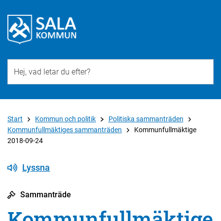
Till övergripande innehåll för webbplatsen
Start
Kommun och politik
Politiska sammanträden
Kommunfullmäktiges sammanträden
Kommunfullmäktige
2018-09-24
Lyssna
Sammanträde
Kommunfullmäktige