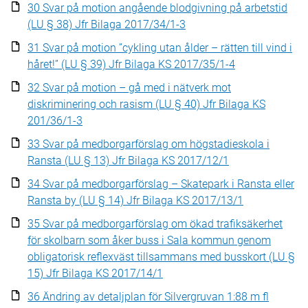
30 Svar på motion angående blodgivning på arbetstid
(LU § 38) Jfr Bilaga 2017/34/1-3
31 Svar på motion ”cykling utan ålder – rätten till vind i
håret!” (LU § 39) Jfr Bilaga KS 2017/35/1-4
32 Svar på motion – gå med i nätverk mot
diskriminering och rasism (LU § 40) Jfr Bilaga KS
201/36/1-3
33 Svar på medborgarförslag om högstadieskola i
Ransta (LU § 13) Jfr Bilaga KS 2017/12/1
34 Svar på medborgarförslag – Skatepark i Ransta eller
Ransta by (LU § 14) Jfr Bilaga KS 2017/13/1
35 Svar på medborgarförslag om ökad trafiksäkerhet
för skolbarn som åker buss i Sala kommun genom
obligatorisk reflexväst tillsammans med busskort (LU §
15) Jfr Bilaga KS 2017/14/1
36 Ändring av detaljplan för Silvergruvan 1:88 m fl