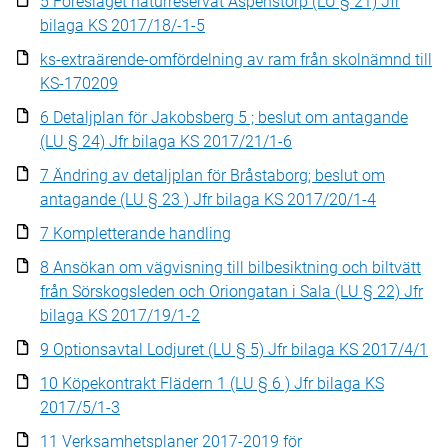
5 Föreslaget naturreservat Aspenstorp (LU § 21) Jfr
bilaga KS 2017/18/-1-5
ks-extraärende-omfördelning av ram från skolnämnd till
KS-170209
6 Detaljplan för Jakobsberg 5 ; beslut om antagande
(LU § 24) Jfr bilaga KS 2017/21/1-6
7 Ändring av detaljplan för Bråstaborg; beslut om
antagande (LU § 23 ) Jfr bilaga KS 2017/20/1-4
7 Kompletterande handling
8 Ansökan om vägvisning till bilbesiktning och biltvätt
från Sörskogsleden och Oriongatan i Sala (LU § 22) Jfr
bilaga KS 2017/19/1-2
9 Optionsavtal Lodjuret (LU § 5) Jfr bilaga KS 2017/4/1
10 Köpekontrakt Flädern 1 (LU § 6 ) Jfr bilaga KS
2017/5/1-3
11 Verksamhetsplaner 2017-2019 för