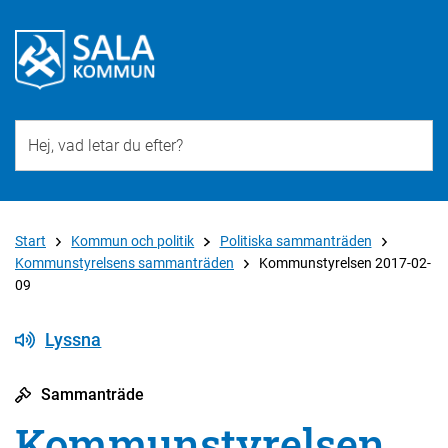
Till övergripande innehåll för webbplatsen
Start
Kommun och politik
Politiska sammanträden
Kommunstyrelsens sammanträden
Kommunstyrelsen 2017-02-
09
Lyssna
Sammanträde
Kommunstyrelsen