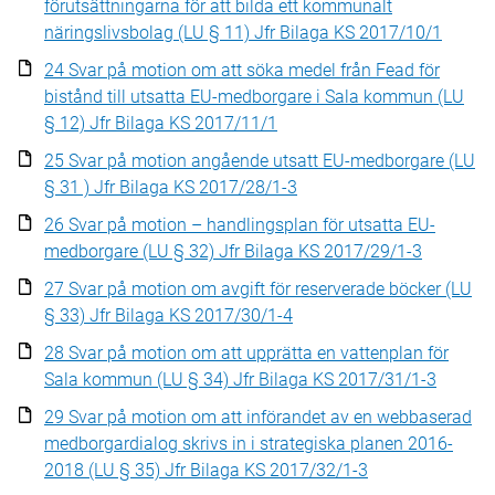
förutsättningarna för att bilda ett kommunalt
näringslivsbolag (LU § 11) Jfr Bilaga KS 2017/10/1
24 Svar på motion om att söka medel från Fead för
bistånd till utsatta EU-medborgare i Sala kommun (LU
§ 12) Jfr Bilaga KS 2017/11/1
25 Svar på motion angående utsatt EU-medborgare (LU
§ 31 ) Jfr Bilaga KS 2017/28/1-3
26 Svar på motion – handlingsplan för utsatta EU-
medborgare (LU § 32) Jfr Bilaga KS 2017/29/1-3
27 Svar på motion om avgift för reserverade böcker (LU
§ 33) Jfr Bilaga KS 2017/30/1-4
28 Svar på motion om att upprätta en vattenplan för
Sala kommun (LU § 34) Jfr Bilaga KS 2017/31/1-3
29 Svar på motion om att införandet av en webbaserad
medborgardialog skrivs in i strategiska planen 2016-
2018 (LU § 35) Jfr Bilaga KS 2017/32/1-3