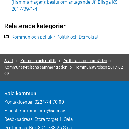
(Hammarhagen); beslut om antagande Jfr Bilaga KS
2017/39/1-4
Relaterade kategorier
Kommun och politik / Politik och Demokrati
Start
Kommun och politik
Politiska sammanträden
Kommunstyrelsens sammanträden
Kommunstyrelsen 2017-02-
09
Sala kommun
Kontaktcenter:
0224-74 70 00
E-post:
kommun.info@sala.se
Besöksadress: Stora torget 1, Sala
Postadress: Box 304, 733 25 Sala