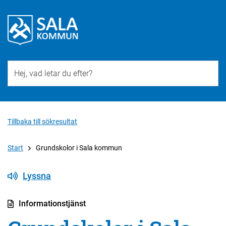
Till övergripande innehåll för webbplatsen
Tillbaka till sökresultat
Start
Grundskolor i Sala kommun
Lyssna
Informationstjänst