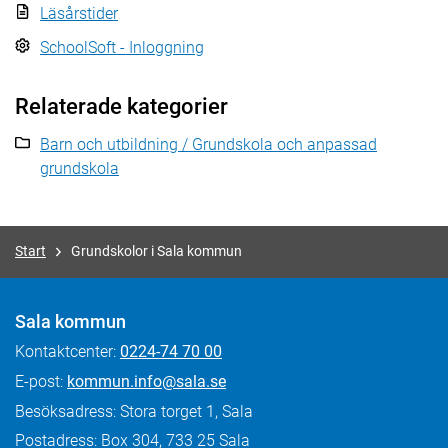
Läsårstider
SchoolSoft - Inloggning
Relaterade kategorier
Barn och utbildning / Grundskola och anpassad
grundskola
Start
Grundskolor i Sala kommun
Sala kommun
Kontaktcenter:
0224-74 70 00
E-post:
kommun.info@sala.se
Besöksadress: Stora torget 1, Sala
Postadress: Box 304, 733 25 Sala