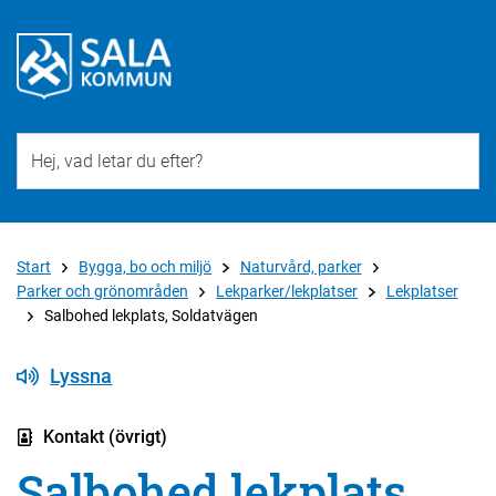
Till övergripande innehåll för webbplatsen
Start
Bygga, bo och miljö
Naturvård, parker
Parker och grönområden
Lekparker/lekplatser
Lekplatser
Salbohed lekplats, Soldatvägen
Lyssna
Kontakt (övrigt)
Salbohed lekplats,