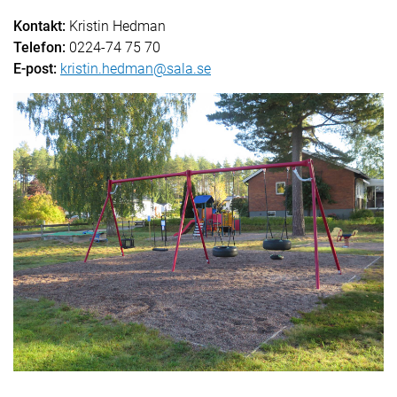
Kontakt:
Kristin Hedman
Telefon:
0224-74 75 70
E-post:
kristin.hedman@sala.se