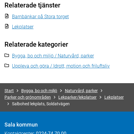
Relaterade tjänster
Barnbänkar på Stora torget
Lekplatser
Relaterade kategorier
Bygga, bo och miljö / Naturvård, parker
Uppleva och göra / Idrott, motion och friluftsliv
Start
Bygga, bo och miljö
Naturvård, parker
Parker och grönområden
Lekparker/lekplatser
Lekplatser
Salbohed lekplats, Soldatvägen
Sala kommun
Kontaktcenter:
0224-74 70 00