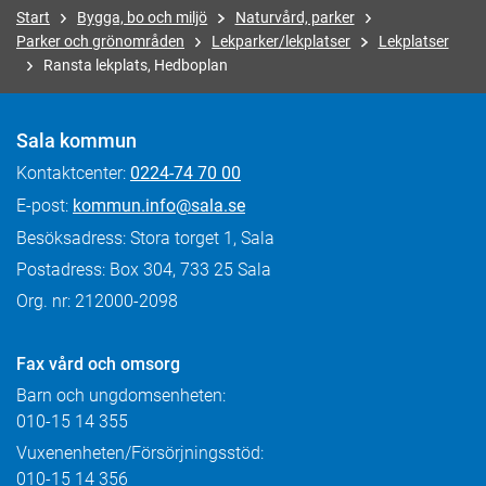
Start
Bygga, bo och miljö
Naturvård, parker
Parker och grönområden
Lekparker/lekplatser
Lekplatser
Ransta lekplats, Hedboplan
Sala kommun
Kontaktcenter:
0224-74 70 00
E-post:
kommun.info@sala.se
Besöksadress: Stora torget 1, Sala
Postadress: Box 304, 733 25 Sala
Org. nr: 212000-2098
Fax
vård och omsorg
Barn och ungdomsenheten:
010-15 14 355
Vuxenenheten/Försörjningsstöd:
010-15 14 356