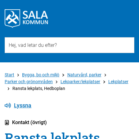
Till övergripande innehåll för webbplatsen
Start
Bygga, bo och miljö
Naturvård, parker
Parker och grönområden
Lekparker/lekplatser
Lekplatser
Ransta lekplats, Hedboplan
Lyssna
Kontakt (övrigt)
Ransta lekplats,