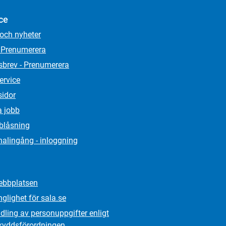
ce
 och nyheter
 Prenumerera
sbrev - Prenumerera
ervice
sidor
a jobb
lblåsning
alingång - inloggning
bbplatsen
nglighet för sala.se
ling av personuppgifter enligt
kydds­förordningen