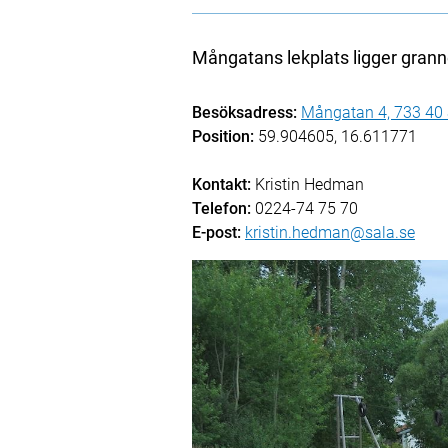
Mångatans lekplats ligger grann
Besöksadress:
Mångatan 4, 733 40 
Position:
59.904605, 16.611771
Kontakt:
Kristin Hedman
Telefon:
0224-74 75 70
E-post:
kristin.hedman@sala.se