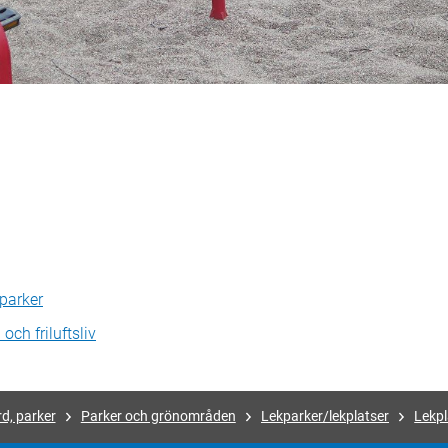
 parker
och friluftsliv
d, parker
Parker och grönområden
Lekparker/lekplatser
Lekpl