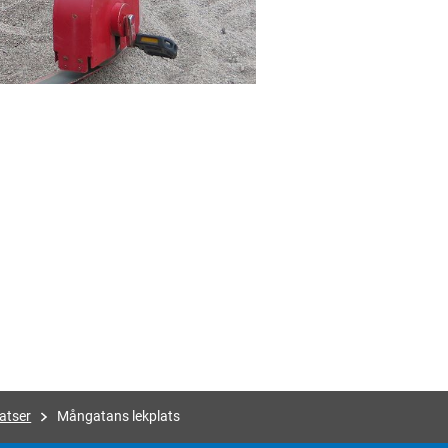
atser
Mångatans lekplats