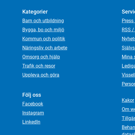
Kategorier
Servi
Barn och utbildning
Press
Bygga, bo och miljö
RSS /
Kommun och politik
Nyhet
Näringsliv och arbete
Självs
Omsorg och hjälp
Mina 
Trafik och resor
Ledig
Uppleva och göra
Visse
Person
Följ oss
Kakor
Facebook
Om we
Instagram
Tillgä
LinkedIn
Behand
datas