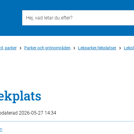
Till övergripande innehåll för webbplatsen
d, parker
Parker och grönområden
Lekparker/lekplatser
Lekpl
ekplats
pdaterad
2026-05-27 14:34
en