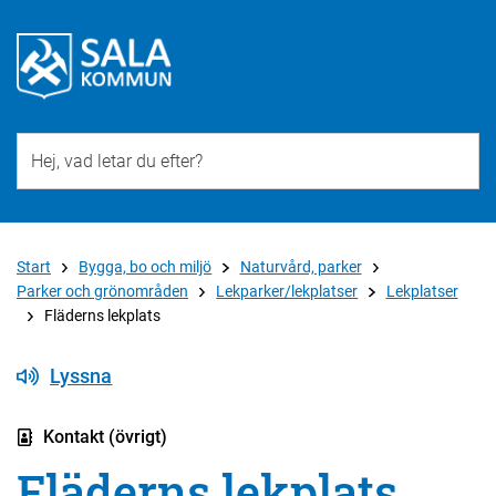
Till övergripande innehåll för webbplatsen
Start
Bygga, bo och miljö
Naturvård, parker
Parker och grönområden
Lekparker/lekplatser
Lekplatser
Fläderns lekplats
Lyssna
Kontakt (övrigt)
Fläderns lekplats