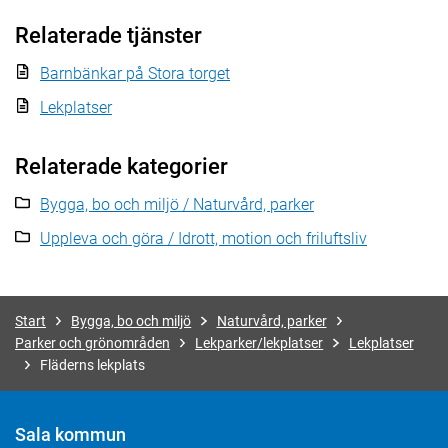
Relaterade tjänster
Barnbänkar på Stora torget
Lekplatser
Relaterade kategorier
Bygga, bo och miljö / Naturvård, parker
Uppleva och göra / Idrott, motion och friluftsliv
Start
Bygga, bo och miljö
Naturvård, parker
Parker och grönområden
Lekparker/lekplatser
Lekplatser
Fläderns lekplats
Sala kommun