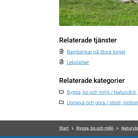
Relaterade tjänster
Barnbänkar på Stora torget
Lekplatser
Relaterade kategorier
Bygga, bo och miljö / Naturvård,
Uppleva och göra / Idrott, motion 
Start
Bygga, bo och miljö
Naturvår