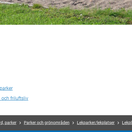
 parker
och friluftsliv
d, parker
Parker och grönområden
Lekparker/lekplatser
Lekpl