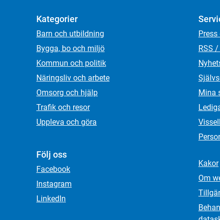
Kategorier
Servi
Barn och utbildning
Press
Bygga, bo och miljö
RSS /
Kommun och politik
Nyhet
Näringsliv och arbete
Självs
Omsorg och hjälp
Mina 
Trafik och resor
Ledig
Uppleva och göra
Visse
Person
Följ oss
Kakor
Facebook
Om we
Instagram
Tillgä
LinkedIn
Behand
datas