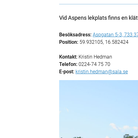
Vid Aspens lekplats finns en klät
Besöksadress:
Aspgatan 5-3, 733 3
Position:
59.932105, 16.582424
Kontakt:
Kristin Hedman
Telefon:
0224-74 75 70
E-post:
kristin.hedman@sala.se