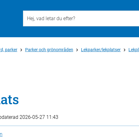
Till övergripande innehåll för webbplatsen
d, parker
Parker och grönområden
Lekparker/lekplatser
Lekpl
ats
pdaterad
2026-05-27 11:43
en