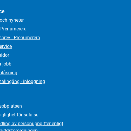
ce
 och nyheter
 Prenumerera
sbrev - Prenumerera
ervice
sidor
a jobb
lblåsning
alingång - inloggning
bbplatsen
nglighet för sala.se
ling av personuppgifter enligt
kydds­förordningen