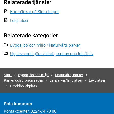
Relaterade tjänster
Barnbänkar på Stora torget
Lekplatser
Relaterade kategorier
Bygga, bo och miljö / Naturvård, parker
Uppleva och göra / Idrott, motion och friluftsliv
Start
Bygga, bo och miljö
Naturvård, parker
Parker och grönområden
Lekparker/lekplatser
Lekplatser
Broddbo lekplats
Sala kommun
Kontaktcenter:
0224-74 70 00