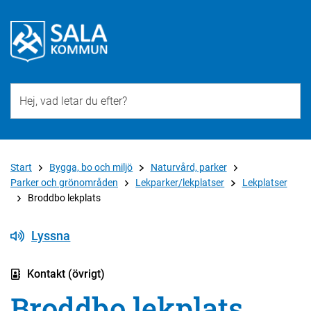
Till övergripande innehåll för webbplatsen
Start
Bygga, bo och miljö
Naturvård, parker
Parker och grönområden
Lekparker/lekplatser
Lekplatser
Broddbo lekplats
Lyssna
Kontakt (övrigt)
Broddbo lekplats