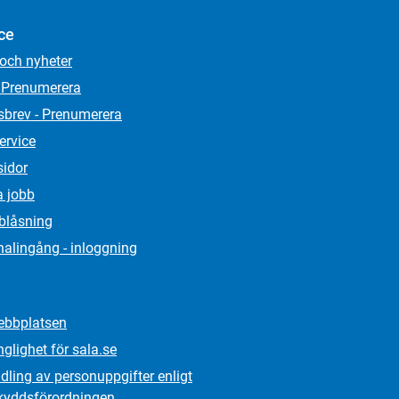
ce
 och nyheter
 Prenumerera
sbrev - Prenumerera
ervice
sidor
a jobb
lblåsning
alingång - inloggning
bbplatsen
nglighet för sala.se
ling av personuppgifter enligt
kydds­förordningen