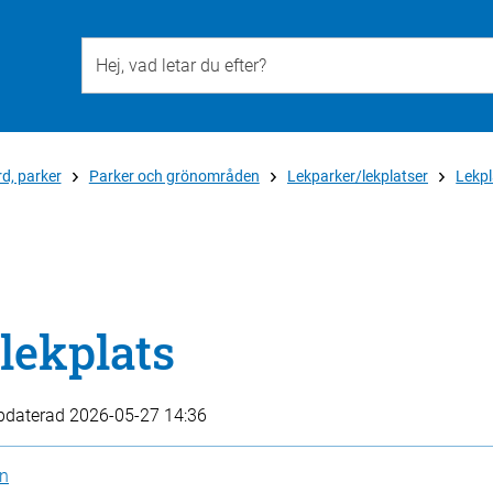
Till övergripande innehåll för webbplatsen
d, parker
Parker och grönområden
Lekparker/lekplatser
Lekpl
lekplats
pdaterad
2026-05-27 14:36
en