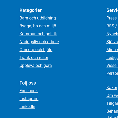
Kategorier
Servi
Barn och utbildning
Press
Bygga, bo och miljö
RSS /
Kommun och politik
Nyhet
Näringsliv och arbete
Självs
Omsorg och hjälp
Mina 
Trafik och resor
Ledig
Uppleva och göra
Visse
Person
Följ oss
Kakor
Facebook
Om we
Instagram
Tillgä
LinkedIn
Behand
datas