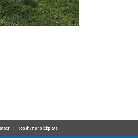
atser
Rosshyttans lekplats