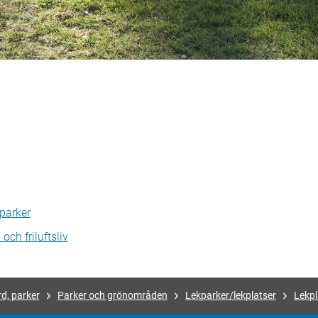
 parker
och friluftsliv
d, parker
Parker och grönområden
Lekparker/lekplatser
Lekpl