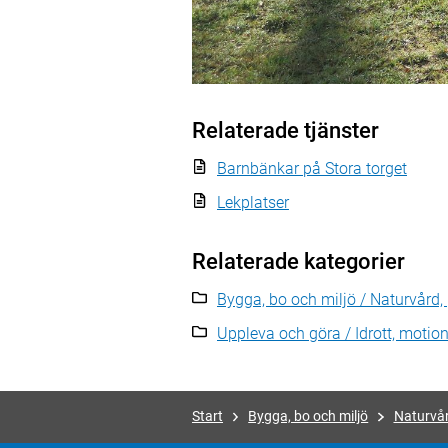
Relaterade tjänster
Barnbänkar på Stora torget
Lekplatser
Relaterade kategorier
Bygga, bo och miljö / Naturvård,
Uppleva och göra / Idrott, motion 
Start
Bygga, bo och miljö
Naturvår