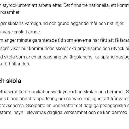
styrdokument att arbeta efter. Det finns tre nationella, ett ko
erksamhet:
ger skolans värdegrund och grundläggande mål och riktlinjer.
r varje enskilt ämne.
 anger minsta garanterade tid som eleverna har rätt att få lära
som visar hur kommunens skolor ska organiseras och utveckla
ld skola som är en anpassning av läroplanens, kursplanernas och
la förhållanden.
h skola
rnetbaserat kommunikationsverktyg mellan skolan och hemmet. S
ns bland annat rapportering om närvaro, möjlighet att frånvaroa
provschema. Skolportalen underlättar det dagliga pedagogiska oc
örre insyn i elevernas dagliga verksamhet och de kan därmed hj