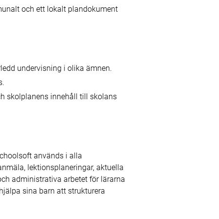
mmunalt och ett lokalt plandokument
rledd undervisning i olika ämnen.
s.
 skolplanens innehåll till skolans
choolsoft används i alla
nmäla, lektionsplaneringar, aktuella
h administrativa arbetet för lärarna
älpa sina barn att strukturera