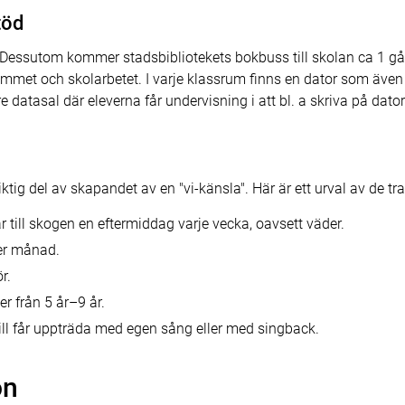
töd
a. Dessutom kommer stadsbibliotekets bokbuss till skolan ca 1 
hemmet och skolarbetet. I varje klassrum finns en dator som även
datasal där eleverna får undervisning i att bl. a skriva på dator
iktig del av skapandet av en "vi-känsla". Här är ett urval av de tr
 till skogen en eftermiddag varje vecka, oavsett väder.
er månad.
r.
r från 5 år–9 år.
ill får uppträda med egen sång eller med singback.
on