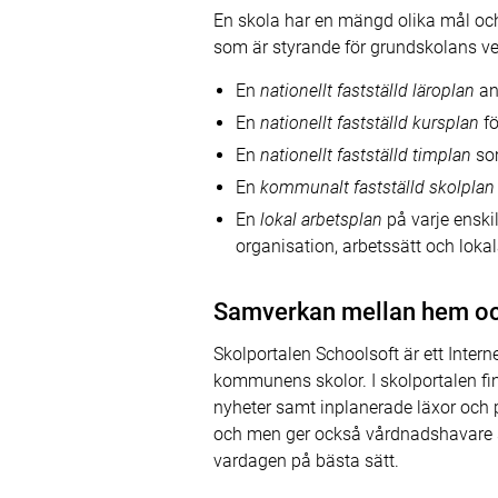
En skola har en mängd olika mål och 
som är styrande för grundskolans v
En
nationellt fastställd läroplan
an
En
nationellt fastställd kursplan
fö
En
nationellt fastställd timplan
som
En
kommunalt fastställd skolplan
En
lokal arbetsplan
på varje enski
organisation, arbetssätt och loka
Samverkan mellan hem oc
Skolportalen Schoolsoft är ett Inte
kommunens skolor. I skolportalen fin
nyheter samt inplanerade läxor och 
och men ger också vårdnadshavare st
vardagen på bästa sätt.