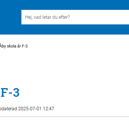
Till övergripande innehåll för webbplatsen
Åby skola år F-3
 F-3
pdaterad
2025-07-01 12:47