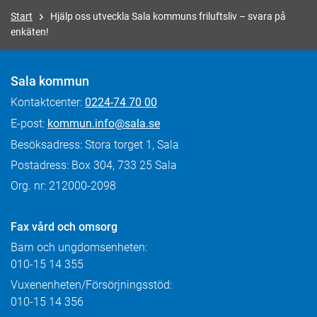
Start
Hjälp oss utveckla Sala kommuns friluftsliv – svara på
enkäten!
Sala kommun
Kontaktcenter:
0224-74 70 00
E-post:
kommun.info@sala.se
Besöksadress: Stora torget 1, Sala
Postadress: Box 304, 733 25 Sala
Org. nr: 212000-2098
Fax
vård och omsorg
Barn och ungdomsenheten:
010-15 14 355
Vuxenenheten/Försörjningsstöd:
010-15 14 356