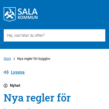
Till övergripande innehåll för webbplatsen
Start
Nya regler för bygglov
Lyssna
Nyhet
Nya regler för