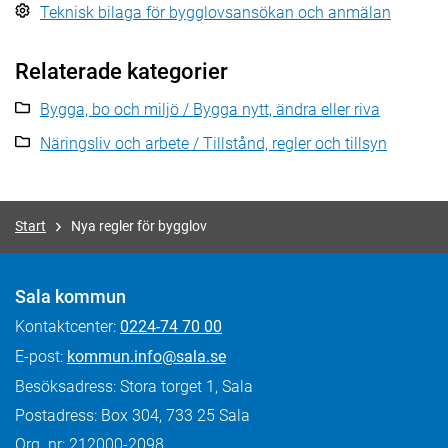
Teknisk bilaga för bygglovsansökan och anmälan
Relaterade kategorier
Bygga, bo och miljö / Bygga nytt, ändra eller riva
Näringsliv och arbete / Tillstånd, regler och tillsyn
Start
Nya regler för bygglov
Sala kommun
Kontaktcenter:
0224-74 70 00
E-post:
kommun.info@sala.se
Besöksadress: Stora torget 1, Sala
Postadress: Box 304, 733 25 Sala
Org. nr: 212000-2098